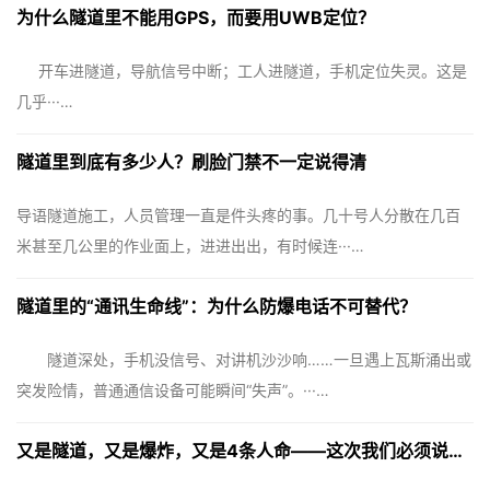
为什么隧道里不能用GPS，而要用UWB定位？
开车进隧道，导航信号中断；工人进隧道，手机定位失灵。这是
几乎···…
隧道里到底有多少人？刷脸门禁不一定说得清
导语隧道施工，人员管理一直是件头疼的事。几十号人分散在几百
米甚至几公里的作业面上，进进出出，有时候连···…
隧道里的“通讯生命线”：为什么防爆电话不可替代？
隧道深处，手机没信号、对讲机沙沙响……一旦遇上瓦斯涌出或
突发险情，普通通信设备可能瞬间“失声”。···…
又是隧道，又是爆炸，又是4条人命——这次我们必须说点什么