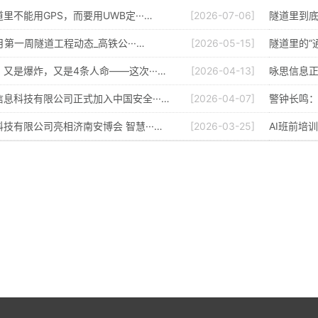
里不能用GPS，而要用UWB定···…
[2026-07-06]
隧道里到
5月第一周隧道工程动态_高铁公···…
[2026-05-15]
隧道里的“
又是爆炸，又是4条人命——这次···…
[2026-04-13]
咏思信息正
息科技有限公司正式加入中国安全···…
[2026-04-07]
警钟长鸣：
技有限公司亮相济南安博会 智慧···…
[2026-03-25]
AI班前培训