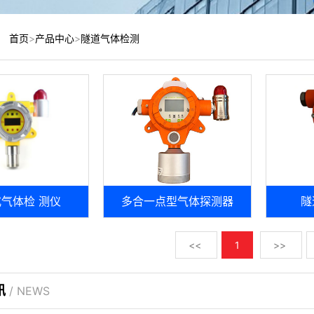
：
首页
>
产品中心
>
隧道气体检测
气体检 测仪
多合一点型气体探测器
隧
<<
1
>>
讯
/ NEWS