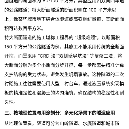
面隧道的断面积为 50-100 平方米，典型应用如双向四车道
的公路隧道；特大断面隧道的断面积则在 100 平方米以
上，像某些城市地下综合体隧道或高铁枢纽隧道，其断面面
积可达数百平方米。
特大断面隧道的施工堪称工程界的 “超级难题”。以断面积
150 平方米的公路隧道为例，其施工不能采用传统的全断面
开挖，而需采用 “CRD 法”“双侧壁导坑法” 等复杂工法，将
大断面分解为多个小断面分步开挖，每一步都需要精准计算
支护结构的受力状态，避免发生坍塌事故。这种隧道的二次
衬砌施工往往需要使用大型二衬台车，通过液压系统实现模
板的精准定位和混凝土的均匀浇筑，确保结构的稳定性和耐
久性。
三、按地理位置与用途划分：多元化场景下的隧道应用
从地理位置看，隧道可分为山岭隧道、水底隧道和城市隧