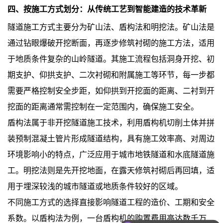
四、按施工方式划分：从传统工艺到智能建造的技术革新
隧道施工方式主要分为矿山法、盾构法和明挖法。矿山法是
通过钻眼爆破开挖断面，再逐步修筑衬砌的施工方法，适用
于地质条件复杂的山岭隧道。其施工流程包括洞身开挖、初
期支护、仰拱支护、二次衬砌和附属施工等环节，每一步都
需要严格控制安全步距，如仰拱到开挖面的距离、二衬到开
挖面的距离通常需控制在一定范围内，确保施工安全。
盾构法属于非开挖隧道施工技术，利用盾构机切削土体并拼
装预制混凝土管片形成隧道结构，具有施工效率高、对周边
环境影响小的特点，广泛应用于城市地铁隧道和水底隧道施
工。明挖法则是先开挖地面，在露天修筑衬砌后再回填，适
用于埋深较浅的城市隧道或地质条件较好的区域。
不同施工方式的选择直接影响隧道工程的造价、工期和安全
可以介绍下你们的产品么
系数。以盾构法为例，一台盾构机的购置费用高达数千万