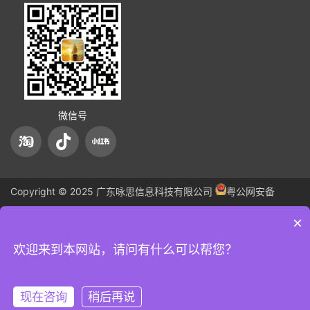
微信号
Copyright © 2025 广东咏思信息科技有限公司
粤公网安备
44060502003856号
备案号：
粤ICP备2025375652号-1
XML
×
法律声明：本网站部分内容来源于网络，如有侵权请告知！我们立
欢迎来到本网站，请问有什么可以帮您？
即删除；本网站严格遵循国家相关法律法规规定，如有不当之处，
现在咨询
稍后再说
请告知！我们立即删除。