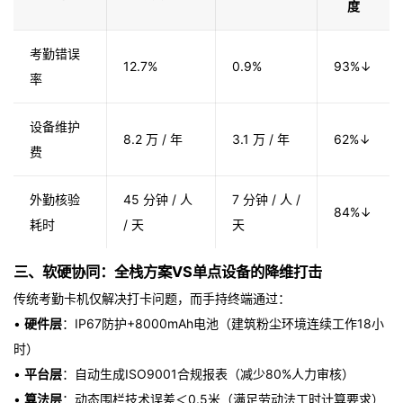
度
考勤错误
12.7%
0.9%
93%↓
率
设备维护
8.2 万 / 年
3.1 万 / 年
62%↓
费
外勤核验
45 分钟 / 人
7 分钟 / 人 /
84%↓
耗时
/ 天
天
三、软硬协同：全栈方案VS单点设备的降维打击
传统考勤卡机仅解决打卡问题，而手持终端通过：
•
硬件层
：IP67防护+8000mAh电池（建筑粉尘环境连续工作18小
时）
•
平台层
：自动生成ISO9001合规报表（减少80%人力审核）
•
算法层
：动态围栏技术误差＜0.5米（满足劳动法工时计算要求）