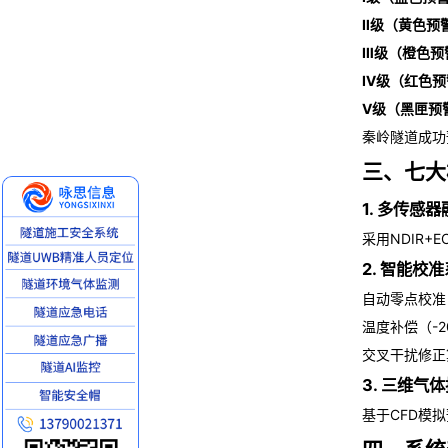
Ⅱ级（黄色预
Ⅲ级（橙色预
Ⅳ级（红色预
Ⅴ级（黑匣预
秦岭隧道成功
三、七大
1. 多传感
采用NDIR+
2. 智能校
自动零点校准
温度补偿（-2
交叉干扰修正
3. 三维气
基于CFD模