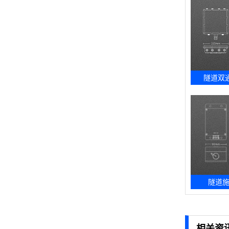
隧道双
隧道
相关资