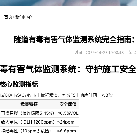
：
首页
>
新闻中心
隧道有毒有害气体监测系统完全指南
时间：2025-04-23 19:08:48
点击
毒有害气体监测系统：守护施工安全
核心监测指标
₄/CO/H₂S/O₂/NH₃｜量程精度：±1%FS｜响应时间：＜3秒
危害特征
安全阈值
可燃易爆（爆炸极限5-15%）
≤0.5%VOL
)
致人窒息（IDLH 1200ppm）
≤24ppm
神经毒性（10ppm即危险）
≤6.6ppm