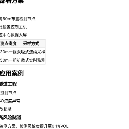
部署方案
50m布置检测节点
处设置控制主机
控中心数据大屏
检测点密度
采样方式
30m一组
泵吸式连续采样
50m一组
扩散式实时监测
应用案例
隧道工程
能监测节点
CO浓度异常
故记录
高风险隧道
监测方案，检测灵敏度提升至0.1%VOL