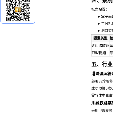
四、系统
标准配置：
▸ 掌子面每
▸ 主风机
▸ 洞口监
隧道类型
矿山法隧道
每
TBM隧道
每
五、行业
港珠澳沉管
部署32个智
成功预警5次
零气体中毒事
川藏铁路某
采用甲烷专项