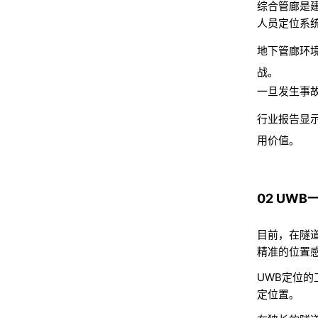
综合管廊是
人员定位系
地下管廊环
战。
一旦发生事
行业报告显
用价值
。
02 UW
目前，在隧
精准的位置
UWB定位
定位置
。