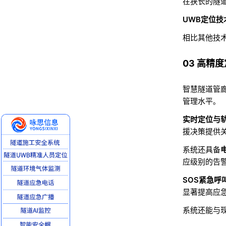
在狭长的隧
UWB定位技
相比其他技
03 高精
智慧隧道管
管理水平
。
实时定位与
援决策提供
系统还具备
应级别的告
SOS紧急呼
显著提高应
系统还能与