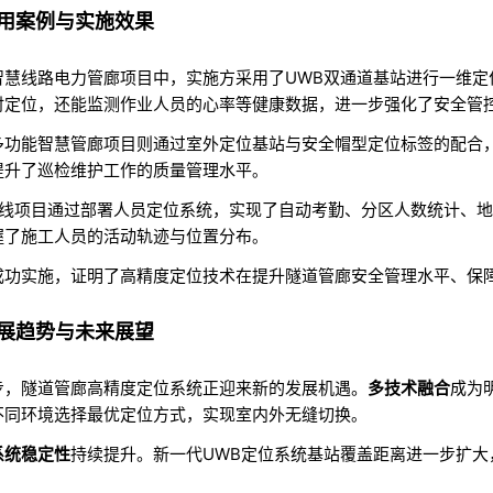
应用案例与实施效果
智慧线路电力管廊项目中，实施方采用了UWB双通道基站进行一维
时定位，还能监测作业人员的心率等健康数据，进一步强化了安全管
多功能智慧管廊项目则通过室外定位基站与安全帽型定位标签的配合
提升了巡检维护工作的质量管理水平
。
号线项目通过部署人员定位系统，实现了自动考勤、分区人数统计、地
握了施工人员的活动轨迹与位置分布
。
成功实施，证明了高精度定位技术在提升隧道管廊安全管理水平、保
发展趋势与未来展望
步，隧道管廊高精度定位系统正迎来新的发展机遇。
多技术融合
成为明
不同环境选择最优定位方式，实现室内外无缝切换
。
系统稳定性
持续提升。新一代UWB定位系统基站覆盖距离进一步扩大
。