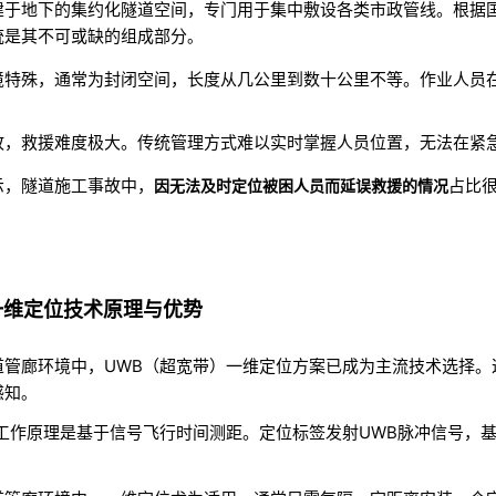
建于地下的集约化隧道空间，专门用于集中敷设各类市政管线。根据
统是其不可或缺的组成部分
。
境特殊，通常为封闭空间，长度从几公里到数十公里不等。作业人员
故，救援难度极大。传统管理方式难以实时掌握人员位置，无法在紧
示，隧道施工事故中，
占比
因无法及时定位被困人员而延误救援的情况
B一维定位技术原理与优势
道管廊环境中，UWB（超宽带）一维定位方案已成为主流技术选择。
感知
。
的工作原理是基于信号飞行时间测距。定位标签发射UWB脉冲信号，