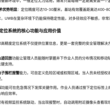
道管廊环境中，一维定位尤为适用，通常只需每隔一定距离安装一个
术优势明显
：定位精度可达10-30厘米，基站有效覆盖距离达400-
术，UWB在复杂环境下仍能保持稳定性能，对多径效应不敏感，非常
度定位系统的核心功能与应用价值
廊高精度定位系统不仅提供位置信息，更是一套完整的安全管理解决
轨迹回放
功能让管理人员能随时掌握井下作业人员的分布情况和移动
关键支持
。
电子围栏报警
能力，可自定义危险区域或权限区域。当人员未经授权
警
。
叫
功能可在危急情况下发挥关键作用。作业人员通过按下定位标签上
急响应效率
。
现有视频监控系统联动，当出现报警时，自动调用附近摄像头查看现场