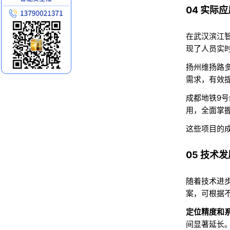
04 实际
在武汉滨江
现了人员实
扬州维扬路
需求，有效
成都地铁9
用，全面掌
这些项目的
05 技术
随着技术进
案，可根据
定位精度和
间显著延长